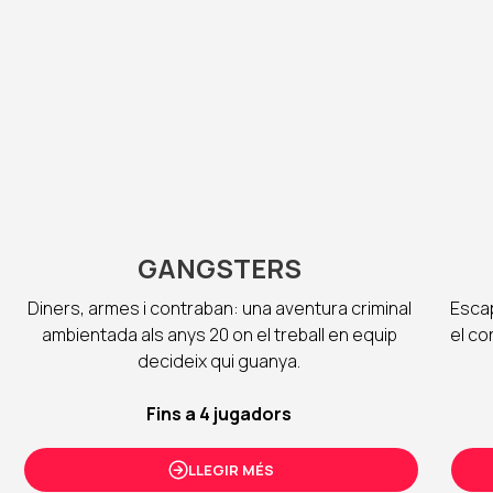
GANGSTERS
Diners, armes i contraban: una aventura criminal
Escap
ambientada als anys 20 on el treball en equip
el co
decideix qui guanya.
Fins a 4 jugadors
LLEGIR MÉS