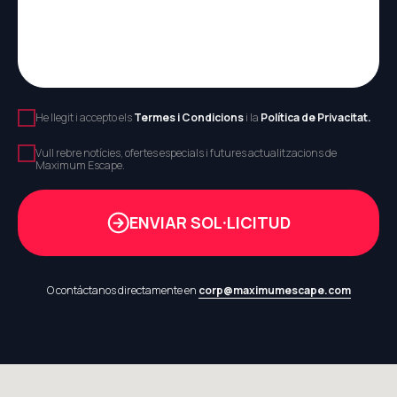
He llegit i accepto els
Termes i Condicions
i la
Política de Privacitat.
Vull rebre notícies, ofertes especials i futures actualitzacions de
Maximum Escape.
ENVIAR SOL·LICITUD
O contáctanos directamente en
corp@maximumescape.com