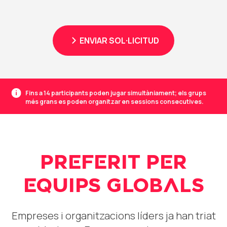
ENVIAR SOL·LICITUD
Fins a 14 participants poden jugar simultàniament; els grups
més grans es poden organitzar en sessions consecutives.
PREFERIT PER
EQUIPS GLOBALS
Empreses i organitzacions líders ja han triat