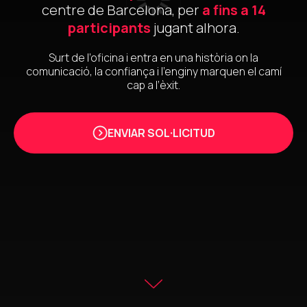
centre de Barcelona, per
a fins a 14
participants
jugant alhora.
Surt de l’oficina i entra en una història on la
comunicació, la confiança i l’enginy marquen el camí
cap a l’èxit.
ENVIAR SOL·LICITUD