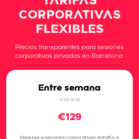
TARIFAS
CORPORATIVAS
FLEXIBLES
Precios transparentes para sesiones
corporativas privadas en Barcelona.
Entre semana
10:00–16:59
€129
Ideal per a sessions corporatives al matí o a